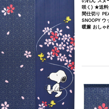
のれん スヌー
咲く) ★送
間仕切り PE
SNOOPY 
暖簾 おしゃ