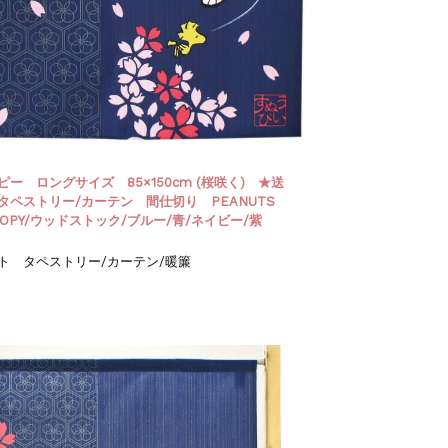
ー ロングサイズ 85×150cm (桜咲く) ★送
タペストリー/カーテン 間仕切り PEANUTS
OOPY/ウッドストック/ブルー/青/ネイビー/紫
ト タペストリー/カーテン/暖簾