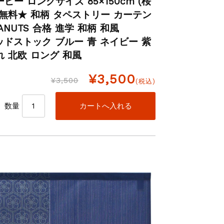
ピー ロングサイズ 85×150cm (桜
料無料★ 和柄 タペストリー カーテン
ANUTS 合格 進学 和柄 和風
ウッドストック ブルー 青 ネイビー 紫
れ 北欧 ロング 和風
¥3,500
¥3,500
(税込)
数量