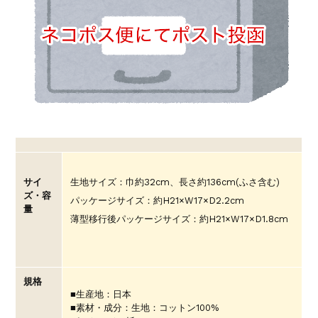
生地サイズ：巾約32cm、長さ約136cm(ふさ含む)
サイ
ズ・容
パッケージサイズ：約H21×W17×D2.2cm
量
薄型移行後パッケージサイズ：約H21×W17×D1.8cm
規格
■生産地：日本
■素材・成分：生地：コットン100%