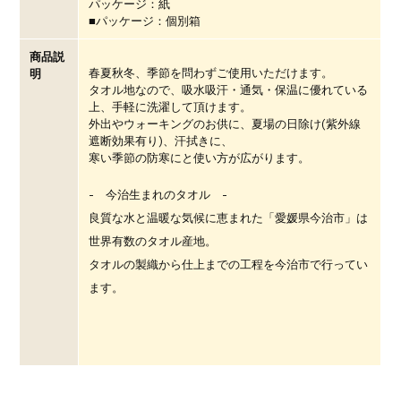
パッケージ：紙
■パッケージ：個別箱
商品説
春夏秋冬、季節を問わずご使用いただけます。
明
タオル地なので、吸水吸汗・通気・保温に優れている
上、手軽に洗濯して頂けます。
外出やウォーキングのお供に、夏場の日除け(紫外線
遮断効果有り)、汗拭きに、
寒い季節の防寒にと使い方が広がります。
- 今治生まれのタオル -
良質な水と温暖な気候に恵まれた「愛媛県今治市」は
世界有数のタオル産地。
タオルの製織から仕上までの工程を今治市で行ってい
ます。